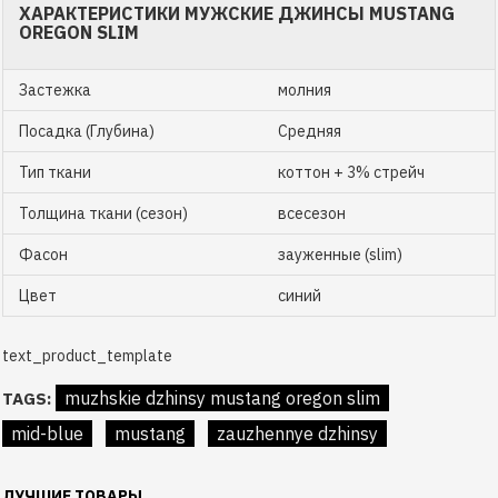
ХАРАКТЕРИСТИКИ МУЖСКИЕ ДЖИНСЫ MUSTANG
OREGON SLIM
Застежка
молния
Посадка (Глубина)
Средняя
Тип ткани
коттон + 3% стрейч
Толщина ткани (сезон)
всесезон
Фасон
зауженные (slim)
Цвет
синий
text_product_template
muzhskie dzhinsy mustang oregon slim
TAGS:
mid-blue
mustang
zauzhennye dzhinsy
ЛУЧШИЕ ТОВАРЫ