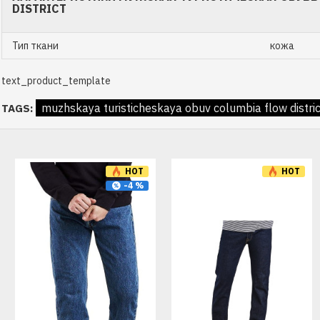
DISTRICT
Тип ткани
кожа
text_product_template
muzhskaya turisticheskaya obuv columbia flow distric
TAGS:
HOT
HOT
-4 %