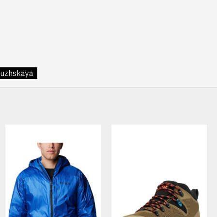
uzhskaya
HOT