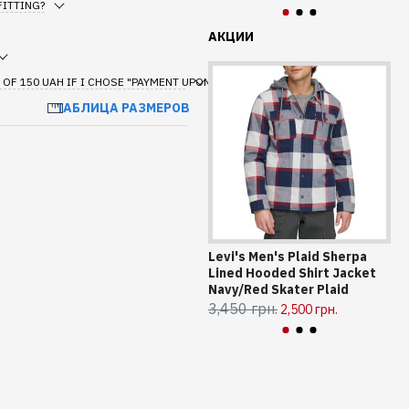
FITTING?
АКЦИИ
 OF 150 UAH IF I CHOSE "PAYMENT UPON DELIVERY"?
ТАБЛИЦА РАЗМЕРОВ
Levi's Men's Plaid Sherpa
Му
Lined Hooded Shirt Jacket
Me
Navy/Red Skater Plaid
2,
3,450 грн.
2,500 грн.