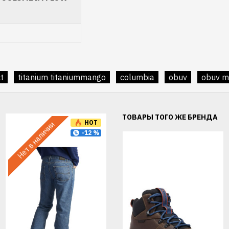
t
titanium titaniummango
columbia
obuv
obuv m
ТОВАРЫ ТОГО ЖЕ БРЕНДА
HOT
HOT
Нет в наличии
-12 %