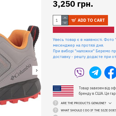
3,250 грн.
ADD TO CART
Увесь товар є в наявності. Фото
месенджер на протязі дня.
При виборі "наложки" Беремо пр
доставку - решту додасте при от
Товар завезен від оф
бренду в США. Це гар
ARE THE PRODUCTS GENUINE?
WHAT SHOULD I DO IF THE SIZE DOES