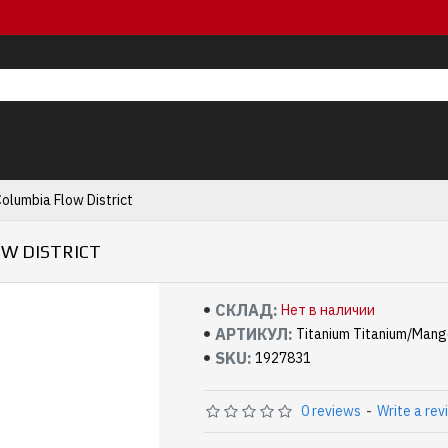
lumbia Flow District
W DISTRICT
СКЛАД:
Нет в наличии
АРТИКУЛ:
Titanium Titanium/Man
SKU:
1927831
0 reviews
-
Write a rev