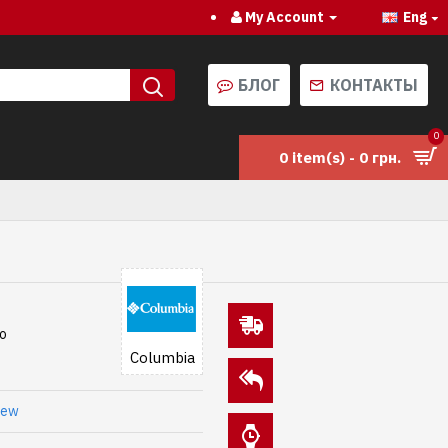
My Account
Eng
БЛОГ
КОНТАКТЫ
0
0 item(s) - 0 грн.
go
Columbia
iew