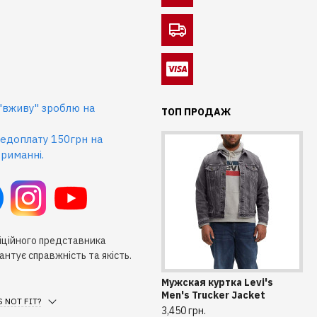
 "вживу" зроблю на
ТОП ПРОДАЖ
едоплату 150грн на
риманні.
іційного представника
антує справжність та якість.
Мужская куртка Levi's
Му
Men's Trucker Jacket
Kn
 NOT FIT?
3,450 грн.
890