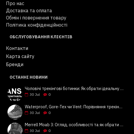
Про нас
Доставка та оплата
Обмін і повернення товару
Політика конфіденційності
ОБСЛУГОВУВАННЯ КЛІЄНТІВ
Контакти
Карта сайту
Бренди
ОСТАННІ НОВИНИ
Чоловічі трекінгові ботинки: Як обрати ідеальну пару? Поради та огляд Columbia, Keen, Merrell | Jeansok
30
Jul
0
Waterproof, Gore-Tex чи Vent: Порівняння трекінгового взуття Columbia, Keen, Merrell | Jeansok
30
Jul
0
Merrell Moab 3: Огляд, особливості та як обрати | Jeansok
30
Jul
0