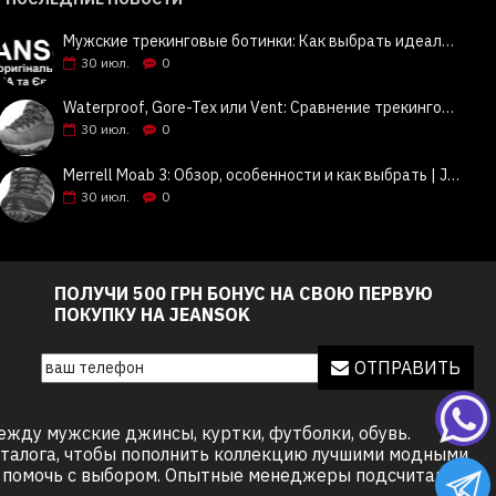
Мужские трекинговые ботинки: Как выбрать идеальную пару? Советы и обзор Columbia, Keen, Merrell | Jeansok
30
июл.
0
Waterproof, Gore-Tex или Vent: Сравнение трекинговой обуви Columbia, Keen, Merrell | Jeansok
30
июл.
0
Merrell Moab 3: Обзор, особенности и как выбрать | Jeansok
30
июл.
0
ПОЛУЧИ 500 ГРН БОНУС НА СВОЮ ПЕРВУЮ
ПОКУПКУ НА JEANSOK
ОТПРАВИТЬ
ежду мужские джинсы, куртки, футболки, обувь.
 каталога, чтобы пополнить коллекцию лучшими модными
ь, помочь с выбором. Опытные менеджеры подсчитают,