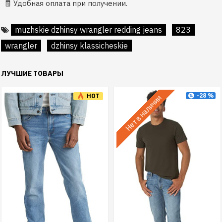
🧾 Удобная оплата при получении.
muzhskie dzhinsy wrangler redding jeans
823
wrangler
dzhinsy klassicheskie
ЛУЧШИЕ ТОВАРЫ
-28 %
HOT
Нет в наличии