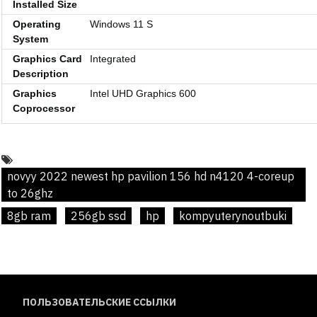
Installed Size
Operating
Windows 11 S
System
Graphics Card
Integrated
Description
Graphics
Intel UHD Graphics 600
Coprocessor
novyy 2022 newest hp pavilion 156 hd n4120 4-coreup
to 26ghz
8gb ram
256gb ssd
hp
kompyuterynoutbuki
ПОЛЬЗОВАТЕЛЬСКИЕ ССЫЛКИ